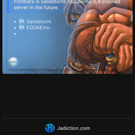
Frontiers is Sandstorm. EQOAEmu is a planned
server in the future.
Sandstorm
EQOAEmu
Jadiction.com