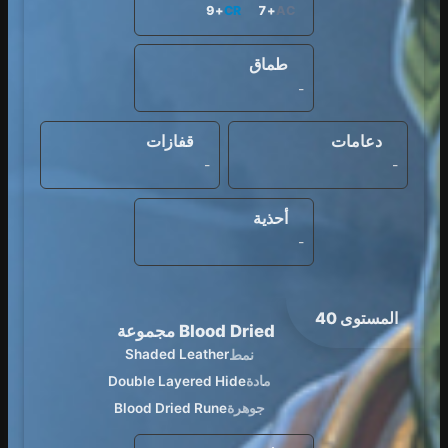
+9
CR
+7
AC
طماق
-
دعامات
قفازات
-
-
أحذية
-
المستوى 40
Blood Dried مجموعة
نمط
Shaded Leather
مادة
Double Layered Hide
جوهرة
Blood Dried Rune