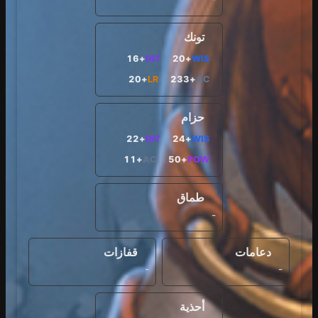
تونك
+16
INT
+20
WIS
+20
LR
+233
AC
حزام
+22
INT
+24
WIS
+11
AC
+50
POW
طماق
-
دعامات
قفازات
-
-
أحذية