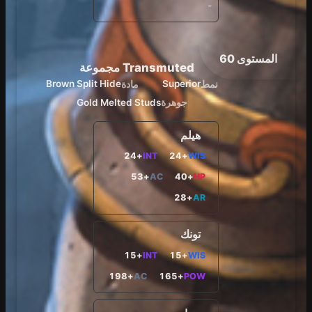
-
المستوى 60
Transmuted مجموعة
نمط
مادة
Brown Split Hide
Superior
جوهرة
Gold Melted Studs
هيلم
+24
INT
+24
WIS
+53
AC
+40
HP
+28
AR
تونك
+15
INT
+15
WIS
+198
AC
+165
POW