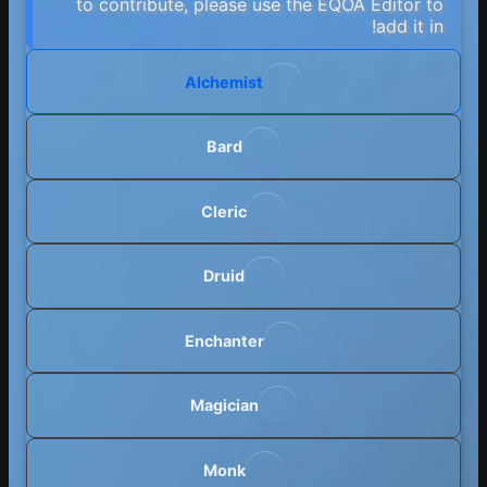
to contribute, please use the EQOA Editor to
add it in!
Alchemist
Bard
Cleric
Druid
Enchanter
Magician
Monk