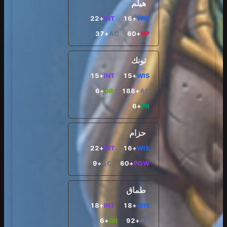
هيلم
+22
INT
+16
WIS
+37
AC
+60
HP
تونك
+15
INT
+15
WIS
+6
DR
+188
AC
+6
PR
حزام
+22
INT
+16
WIS
+9
AC
+60
POW
طماق
+18
INT
+18
WIS
+6
DR
+92
AC