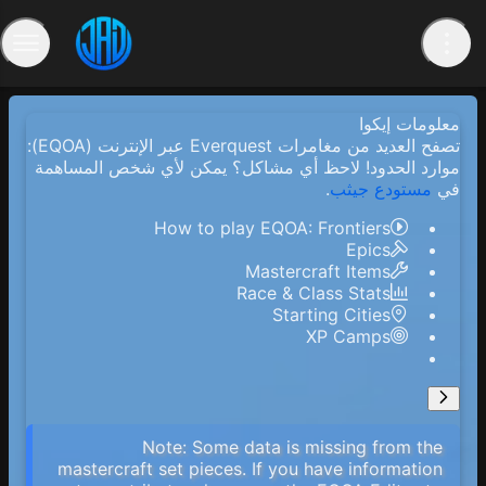
معلومات إيكوا
تصفح العديد من مغامرات Everquest عبر الإنترنت (EQOA):
موارد الحدود! لاحظ أي مشاكل؟ يمكن لأي شخص المساهمة
.
مستودع جيثب
في
How to play EQOA: Frontiers
Epics
Mastercraft Items
Race & Class Stats
Starting Cities
XP Camps
Note: Some data is missing from the
mastercraft set pieces. If you have information