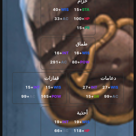
حزام
+40
WIS
+15
STA
+33
AC
+100
HP
+15
PR
طماق
+16
INT
+16
WIS
+291
AC
+80
POW
دعامات
قفازات
+15
INT
+15
WIS
+27
INT
+27
WIS
+99
AC
+165
POW
+15
DR
+99
AC
أحذية
+19
INT
+19
WIS
+66
AC
+118
HP