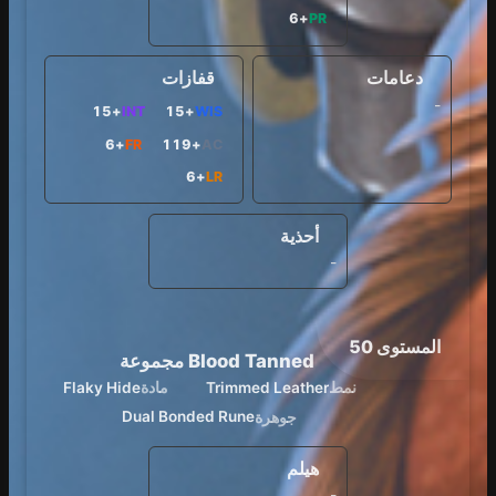
+6
PR
دعامات
قفازات
-
+15
INT
+15
WIS
+6
FR
+119
AC
+6
LR
أحذية
-
المستوى 50
Blood Tanned مجموعة
نمط
مادة
Flaky Hide
Trimmed Leather
جوهرة
Dual Bonded Rune
هيلم
-