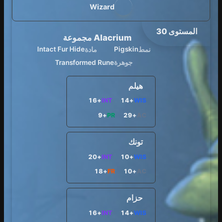
Wizard
المستوى 30
Alacrium مجموعة
نمط
مادة
Intact Fur Hide
Pigskin
جوهرة
Transformed Rune
هيلم
+16
INT
+14
WIS
+9
PR
+29
AC
تونك
+20
INT
+10
WIS
+18
FR
+10
AC
حزام
+16
INT
+14
WIS