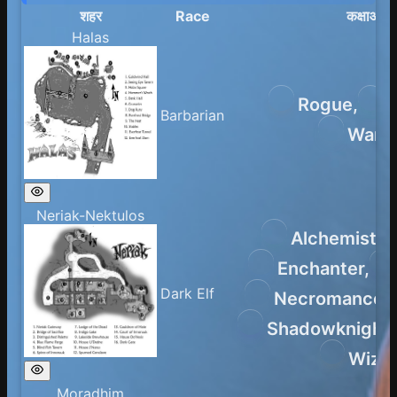
शहर
Race
कक्षाओं
Halas
Rogue
,
Barbarian
Warri
Neriak-Nektulos
Alchemist
,
Enchanter
,
Dark Elf
Necromancer
,
Shadowknight
,
Wiza
Moradhim