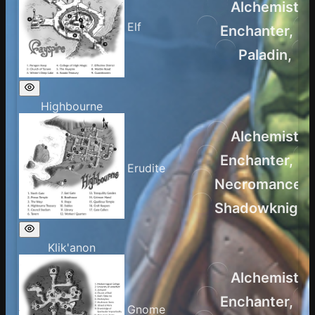
Alchemist
,
Elf
Enchanter
,
Paladin
,
Highbourne
Alchemist
,
Enchanter
,
Erudite
Necromancer
,
Shadowknight
Klik'anon
Alchemist
,
Enchanter
,
Gnome