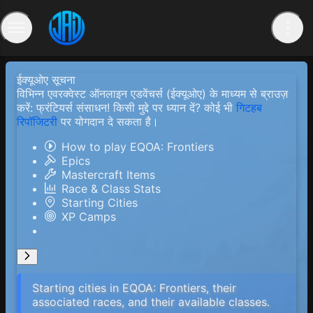
ईक्यूओए सूचना
विभिन्न एवरक्वेस्ट ऑनलाइन एडवेंचर्स (ईक्यूओए) के माध्यम से ब्राउज़
करें: फ्रंटियर्स संसाधन! किसी मुद्दे पर ध्यान दें? कोई भी
गिटहब
रिपॉजिटरी
पर योगदान दे सकता है।
How to play EQOA: Frontiers
Epics
Mastercraft Items
Race & Class Stats
Starting Cities
XP Camps
Starting cities in EQOA: Frontiers, their
associated races, and their available classes.