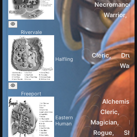
Necromancer
,
Warrior
,
Rivervale
Cleric
,
Druid
Halfling
Warri
Freeport
Alchemist
,
Cleric
,
En
Eastern
Magician
,
Ne
Human
Rogue
,
Sha