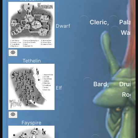
Cleric
,
Paladi
Dwarf
Warri
Tethelin
Bard
,
Druid
,
Elf
Rogu
Fayspire